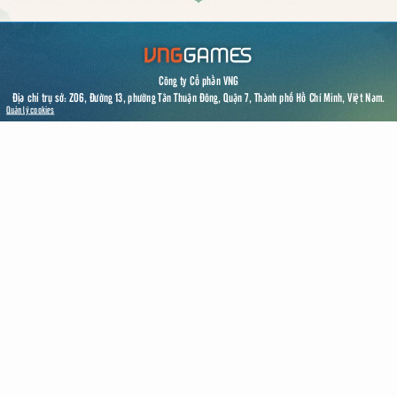
Công ty Cổ phần VNG
Địa chỉ trụ sở: Z06, Đường 13, phường Tân Thuận Đông, Quận 7, Thành phố Hồ Chí Minh, Việt Nam.
Quản lý cookies