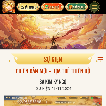
SỰ KIỆN
PHIÊN BẢN MỚI - HỌA THẾ THIÊN HỒ
SA KIM KỲ NGỘ
SỰ KIỆN
13/11/2024