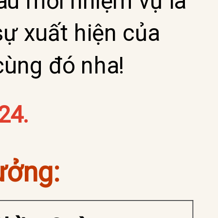
au mỗi nhiệm vụ là
sự xuất hiện của
cùng đó nha!
24.
ưởng: