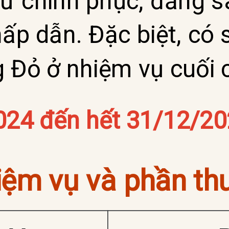
ứ chinh phục, đằng s
p dẫn. Đặc biệt, có 
Đỏ ở nhiệm vụ cuối 
024 đến hết 31/12/20
hiệm vụ và phần th