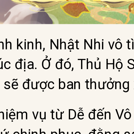
nh kinh, Nhật Nhi vô t
c địa. Ở đó, Thủ Hộ 
 sẽ được ban thưởng
hiệm vụ từ Dễ đến Vô